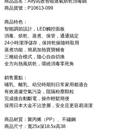
商品品名：Airy高效智能蒸氣烘乾消毒鍋
商品貨號：P10613-099
商品特色：
智能調節設計，LED觸控面板
消毒、烘乾、蒸煮、保管，通通搞定
24小時潔淨儲存，保持乾燥隨時取用
蒸煮功能，簡易加熱寶寶輔食
三種組合模式，隨心自由切換
全方向熱風烘乾，環繞消毒零死角
銷售重點：
哺乳、離乳、幼兒時期到日常家用都適合
有效過濾空氣污染，阻隔粉塵顆粒
完成後自動斷電，操作輕鬆簡便
採用日本大金不沾塗層，安全且更容易清潔
商品材質：聚丙烯（PP）、不鏽鋼
商品尺寸：寬25x深18.5x高38