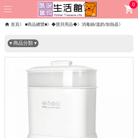
0
✖
首頁
■商品總覽■
◆寶貝用品◆
消毒鍋/溫奶/加熱器
▾ 商品分類 ▾