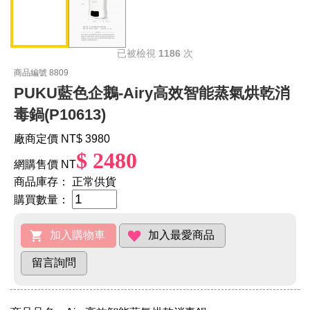
已被檢視
1186
次
商品編號 8809
PUKU藍色企鵝-Airy高效智能蒸氣烘乾消
毒鍋(P10613)
廠商定價 NT
$ 3980
$ 2480
網購售價 NT
商品庫存：
正常供貨
購買數量：