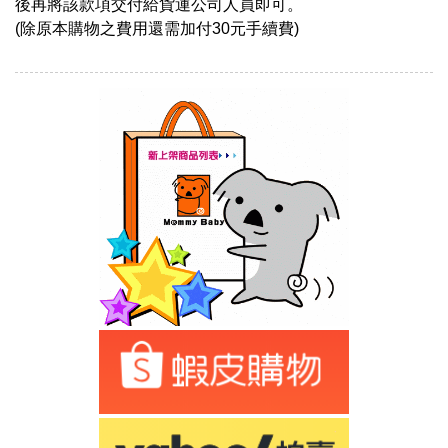
後再將該款項交付給貨運公司人員即可。
(除原本購物之費用還需加付30元手續費)