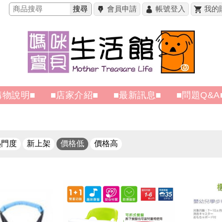
搜尋
會員申請
帳號登入
我的
購物說明■
■店家介紹■
■最新訊息■
■問題Q&A
熱門度
新上架
價格低
價格高