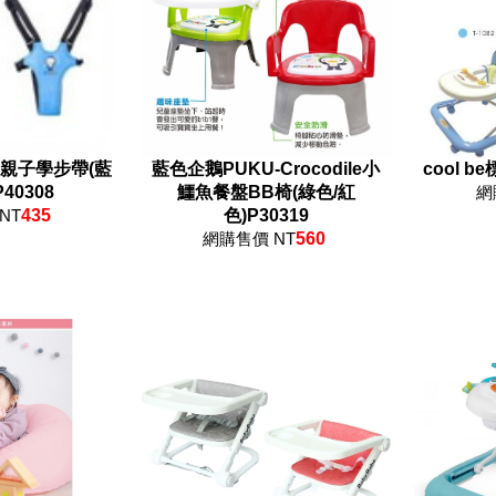
-親子學步帶(藍
藍色企鵝PUKU-Crocodile小
cool b
40308
鱷魚餐盤BB椅(綠色/紅
網
NT
435
色)P30319
網購售價 NT
560