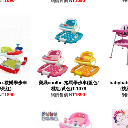
NT
1690
網購售價 NT
1690
po-歡樂學步車
寶鼎coolbe-搖馬學步車(藍色/
babyb
/亮紅)
桃紅/黃色)T-1079
(桃
NT
1890
網購售價 NT
1890
網