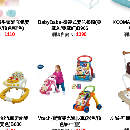
l-絨毛泵浦充氣嬰
BabyBabe-攜帶式嬰兒餐椅(亞
KOOM
/粉色/藍色)
麻灰/亞麻紅)B906
NT
1110
網購售價 NT
1390
網
多功能汽車嬰幼兒
Vtech-寶寶聲光學步車(彩色/粉
友誠-可
黃色)B886
色/紳士藍)
網