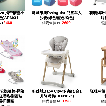
love-攜帶摺疊小
韓國康樂Dwinguler-兒童單人
聰明媽咪i
)AP6931
沙發(綠色/藍色/粉色)
能
NT
2480
網購售價 NT
2690
網
oon安撫搖椅-探險
娃娃城Baby City-多功能3合1
狐狸村傳
紅喵喵/甜蜜貓
升降餐椅(BB41024)
圈/田園藕
網購售價 NT
3790
網