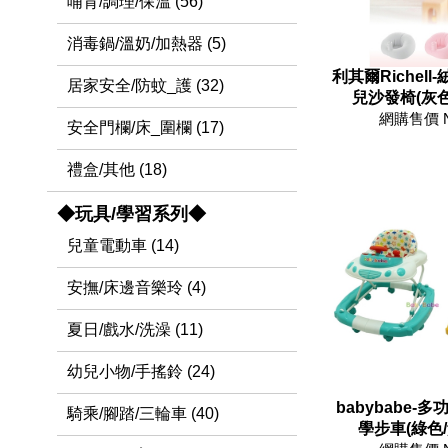
哺育/調理/保溫 (56)
消毒鍋/溫奶/加熱器 (5)
利其爾Richel
居家安全/防蚊_護 (32)
兒沙發椅(灰色
網購售價 
安全門欄/床_圍欄 (17)
禮盒/其他 (18)
◆玩具/學習系列◆
兒童電動車 (14)
安撫/床邊音樂玲 (4)
夏日/戲水/洗澡 (11)
幼兒小物/手搖鈴 (24)
babybabe-
騎乘/腳踏/三輪車 (40)
學步車(綠色/