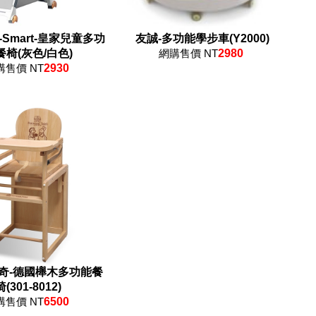
-Smart-皇家兒童多功
友誠-多功能學步車(Y2000)
餐椅(灰色/白色)
網購售價 NT
2980
購售價 NT
2930
奇-德國櫸木多功能餐
椅(301-8012)
購售價 NT
6500