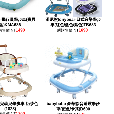
A-飛行員學步車(寶貝
湯尼熊tonybear-日式音樂學步
藍)KMA686
車(紅色/藍色/紫色)TB683
購售價 NT
1490
網購售價 NT
1690
麗兒幼兒學步車-奶茶色
babybabe-豪華靜音避震學步
(1828)
車(藍色/卡其)B600
購售價 NT
1700