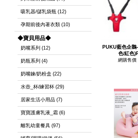
吸乳器/儲乳袋瓶 (12)
孕期前後內著衣類 (10)
◆寶貝用品◆
PUKU藍色企鵝
奶嘴系列 (12)
色/紅色)P
網購售價 
奶瓶系列 (4)
奶嘴鍊/奶粉盒 (22)
水壺_杯/練習杯 (29)
居家生活小用品 (7)
寶寶護膚乳液_霜 (6)
離乳幼童餐具 (97)