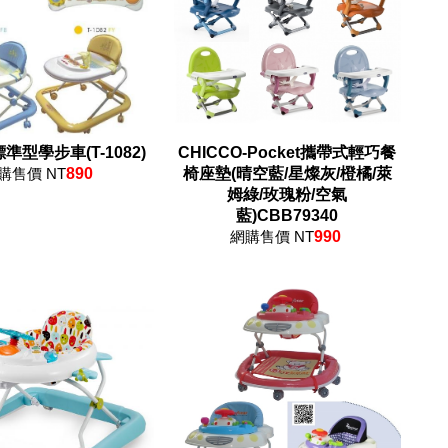
e標準型學步車(T-1082)
CHICCO-Pocket攜帶式輕巧餐
購售價 NT
890
椅座墊(晴空藍/星燦灰/橙橘/萊
姆綠/玫瑰粉/空氣
藍)CBB79340
網購售價 NT
990