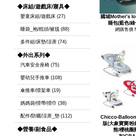
◆床組/遊戲床/寢具◆
嬰童床組/遊戲床 (27)
國城Mother's 
睡包(藍色/綠色
睡袋_袍/枕頭/被毯 (88)
網購售價 
多件組/床墊/涼蓆 (74)
◆外出系列◆
汽車安全座椅 (75)
嬰幼兒手推車 (108)
傘推車/揹架車 (19)
媽媽袋/揹帶/揹巾 (38)
配件/防曬/涼蓆_墊 (112)
Chicco-Ball
版(大象寶寶/粉
◆營養/副食品◆
熊/櫻桃圈