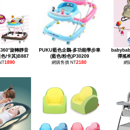
-360°旋轉靜音
PUKU藍色企鵝-多功能學步車
babyb
/卡其)B887
(藍色/粉色)P30209
彈搖椅
NT
1890
網購售價 NT
2180
網