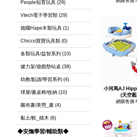
網購售價 
People知育玩具 (29)
Vtech電子學習類 (29)
德國Hape木製玩具 (1)
Chicco寶寶玩具類 (0)
各類玩具/益智系列 (10)
健力架/遊戲墊站桌 (38)
幼教/點讀/學習系列 (4)
小河馬AJ Hip
球屋/書桌椅/收納 (10)
(天空藍
網購售價 
圖布書/美勞_畫 (4)
黏土/軟_積木 (6)
◆安撫學習/輔助類◆