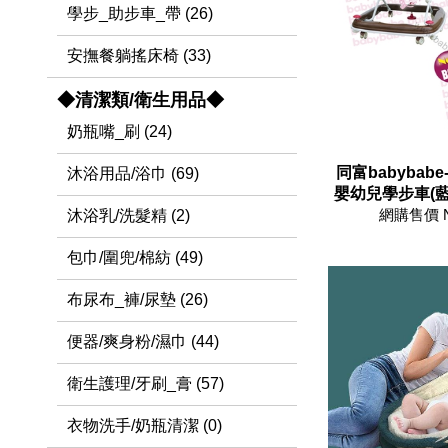
學步_助步車_帶 (26)
安撫餐躺搖床椅 (33)
◆清潔類/衛生用品◆
奶瓶嘴_刷 (24)
同富babybabe
沐浴用品/浴巾 (69)
嬰幼兒學步車(藍色
網購售價 
沐浴乳/洗髮精 (2)
包巾/圍兜/棉紡 (49)
布尿布_褲/尿墊 (26)
便器/爽身粉/濕巾 (44)
衛生護理/牙刷_膏 (57)
衣物洗手/奶瓶清潔 (0)