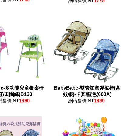
網購售價 NT
1725
abe-多功能兒童餐桌椅
BabyBabe-雙管加寬彈搖椅(含
紅/田園綠)B130
蚊帳)-卡其/藍色(668A)
購售價 NT
1890
網購售價 NT
1890