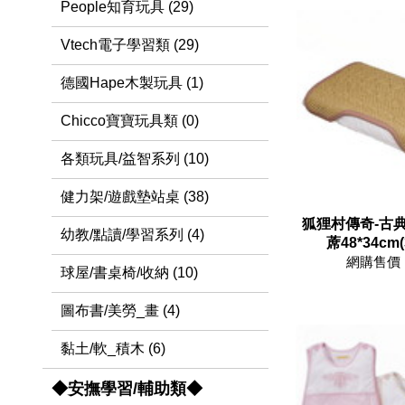
People知育玩具 (29)
Vtech電子學習類 (29)
德國Hape木製玩具 (1)
Chicco寶寶玩具類 (0)
各類玩具/益智系列 (10)
健力架/遊戲墊站桌 (38)
狐狸村傳奇-古
幼教/點讀/學習系列 (4)
蓆48*34cm(
網購售價 
球屋/書桌椅/收納 (10)
圖布書/美勞_畫 (4)
黏土/軟_積木 (6)
◆安撫學習/輔助類◆