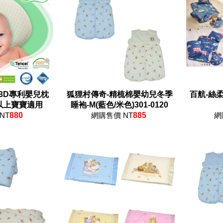
-3D專利嬰兒枕
狐狸村傳奇-精梳棉嬰幼兒冬季
百航-絲
以上寶寶適用
睡袍-M(藍色/米色)301-0120
NT
880
網購售價 NT
885
網