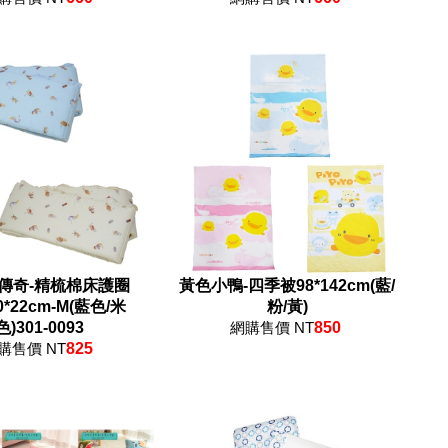
傳奇-精梳棉床護圈
黃色小鴨-四季被98*142cm(藍/
60*22cm-M(藍色/米
粉/黃)
色)301-0093
網購售價 NT
850
購售價 NT
825