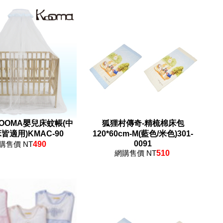
OOMA嬰兒床蚊帳(中
狐狸村傳奇-精梳棉床包
皆適用)KMAC-90
120*60cm-M(藍色/米色)301-
0091
購售價 NT
490
網購售價 NT
510