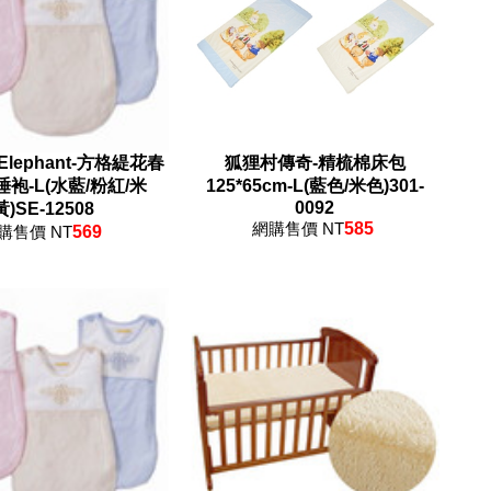
 Elephant-方格緹花春
狐狸村傳奇-精梳棉床包
袍-L(水藍/粉紅/米
125*65cm-L(藍色/米色)301-
0092
黃)SE-12508
網購售價 NT
585
購售價 NT
569