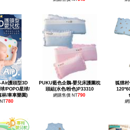
Air護頭型3D
PUKU藍色企鵝-嬰兒床護圍枕
狐狸村
球/POPO星球/
頭組(水色/粉色)P33310
120*
林/車車樂園)
網購售價 NT
790
NT
780
網