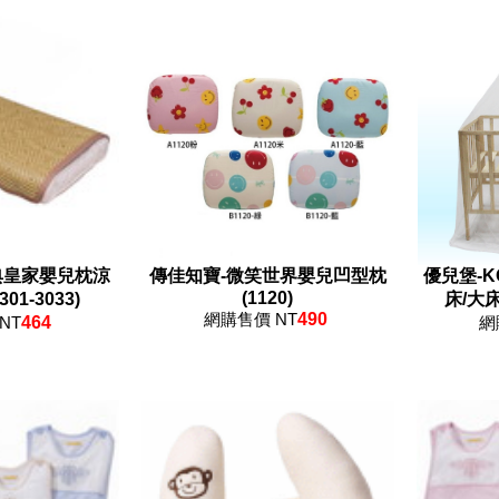
典皇家嬰兒枕涼
傳佳知寶-微笑世界嬰兒凹型枕
優兒堡-K
(1120)
301-3033)
床/大床
網購售價 NT
490
NT
464
網