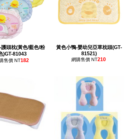
-護頭枕(黃色/藍色/粉
黃色小鴨-嬰幼兒亞草枕頭(GT-
81521)
色)GT-81043
網購售價 NT
210
購售價 NT
182