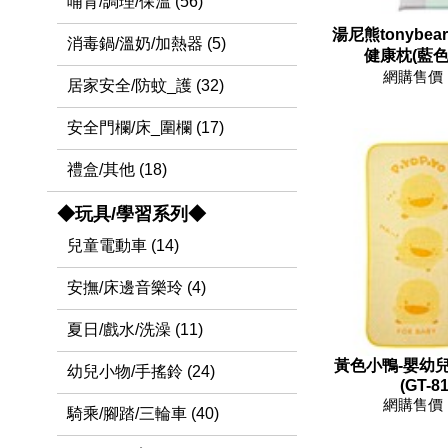
哺育/調理/保溫 (56)
湯尼熊tonybe
消毒鍋/溫奶/加熱器 (5)
健康枕(藍色/
網購售價 
居家安全/防蚊_護 (32)
安全門欄/床_圍欄 (17)
禮盒/其他 (18)
◆玩具/學習系列◆
兒童電動車 (14)
安撫/床邊音樂玲 (4)
夏日/戲水/洗澡 (11)
黃色小鴨-嬰幼
幼兒小物/手搖鈴 (24)
(GT-8
網購售價 
騎乘/腳踏/三輪車 (40)