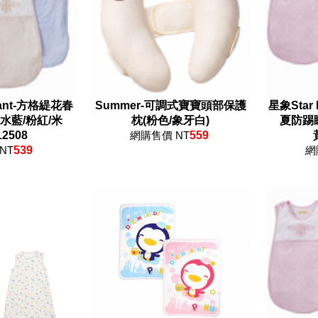
hant-方格緹花春
Summer-可調式寶寶頭部保護
星象Star
水藍/粉紅/米
枕(粉色/象牙白)
夏防踢睡
12508
網購售價 NT
559
NT
539
網