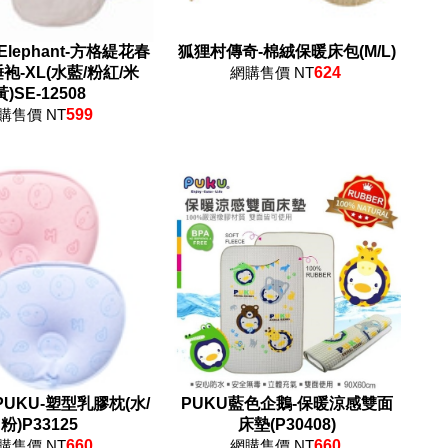
 Elephant-方格緹花春
狐狸村傳奇-棉絨保暖床包(M/L)
袍-XL(水藍/粉紅/米
網購售價 NT
624
黃)SE-12508
購售價 NT
599
UKU-塑型乳膠枕(水/
PUKU藍色企鵝-保暖涼感雙面
粉)P33125
床墊(P30408)
購售價 NT
660
網購售價 NT
660