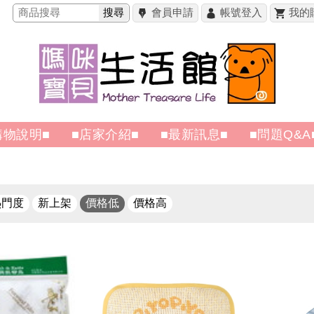
搜尋
會員申請
帳號登入
我的
購物說明■
■店家介紹■
■最新訊息■
■問題Q&A
熱門度
新上架
價格低
價格高