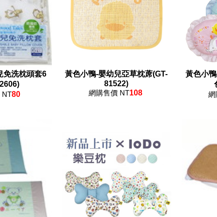
兒免洗枕頭套6
黃色小鴨-嬰幼兒亞草枕蓆(GT-
黃色小鴨
81522)
2606)
網購售價 NT
108
NT
80
網