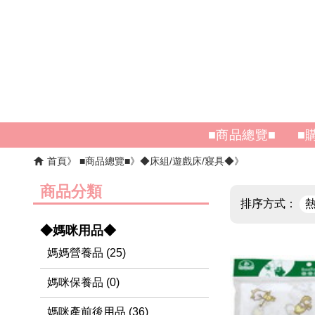
■商品總覽■
■
首頁
■商品總覽■
◆床組/遊戲床/寢具◆
商品分類
排序方式：
◆媽咪用品◆
媽媽營養品 (25)
媽咪保養品 (0)
媽咪產前後用品 (36)