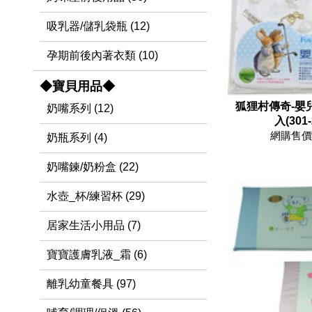
吸乳器/儲乳袋瓶 (12)
孕期前後內著衣類 (10)
◆寶貝用品◆
狐狸村傳奇-嬰
奶嘴系列 (12)
入(301-
網購售價 
奶瓶系列 (4)
奶嘴鍊/奶粉盒 (22)
水壺_杯/練習杯 (29)
居家生活小用品 (7)
寶寶護膚乳液_霜 (6)
離乳幼童餐具 (97)