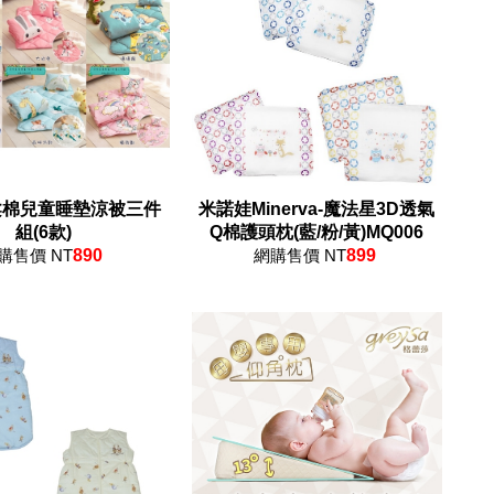
柔棉兒童睡墊涼被三件
米諾娃Minerva-魔法星3D透氣
組(6款)
Q棉護頭枕(藍/粉/黃)MQ006
購售價 NT
890
網購售價 NT
899