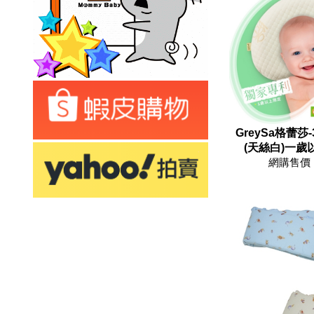
GreySa格蕾莎
(天絲白)一歲
網購售價 