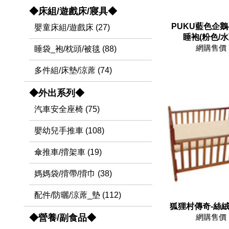
◆床組/遊戲床/寢具◆
PUKU藍色企鵝
嬰童床組/遊戲床 (27)
睡袍(粉色/水藍
網購售價 
睡袋_袍/枕頭/被毯 (88)
多件組/床墊/涼蓆 (74)
◆外出系列◆
汽車安全座椅 (75)
嬰幼兒手推車 (108)
傘推車/揹架車 (19)
媽媽袋/揹帶/揹巾 (38)
配件/防曬/涼蓆_墊 (112)
狐狸村傳奇-絲絨保
網購售價 
◆營養/副食品◆