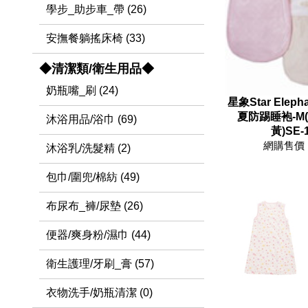
學步_助步車_帶 (26)
安撫餐躺搖床椅 (33)
◆清潔類/衛生用品◆
奶瓶嘴_刷 (24)
星象Star Elep
夏防踢睡袍-M(
沐浴用品/浴巾 (69)
黃)SE-
網購售價 
沐浴乳/洗髮精 (2)
包巾/圍兜/棉紡 (49)
布尿布_褲/尿墊 (26)
便器/爽身粉/濕巾 (44)
衛生護理/牙刷_膏 (57)
衣物洗手/奶瓶清潔 (0)