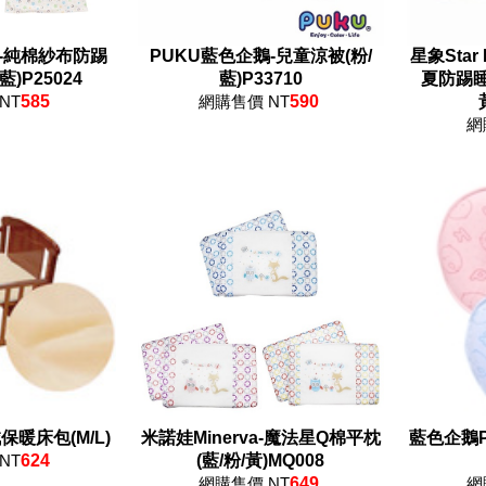
-純棉紗布防踢
PUKU藍色企鵝-兒童涼被(粉/
星象Star
)P25024
藍)P33710
夏防踢睡
NT
585
網購售價 NT
590
網
暖床包(M/L)
米諾娃Minerva-魔法星Q棉平枕
藍色企鵝P
NT
624
(藍/粉/黃)MQ008
網購售價 NT
649
網