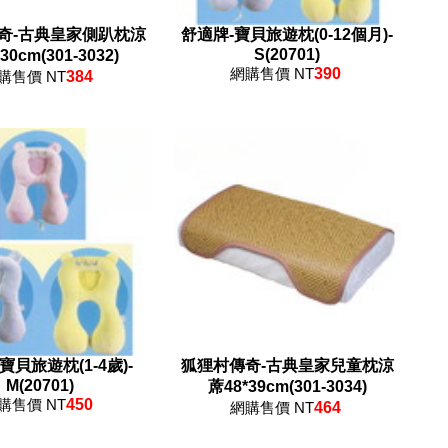
奇-古典皇家側趴枕涼
舒適牌-寶貝旅遊枕(0-12個月)-
S(20701)
30cm(301-3032)
網購售價 NT
390
購售價 NT
384
寶貝旅遊枕(1-4歲)-
狐狸村傳奇-古典皇家兒童枕涼
M(20701)
蓆48*39cm(301-3034)
購售價 NT
450
網購售價 NT
464