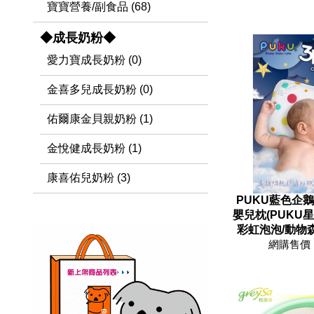
寶寶營養/副食品 (68)
◆成長奶粉◆
愛力寶成長奶粉 (0)
金喜多兒成長奶粉 (0)
佑爾康金貝親奶粉 (1)
金悅健成長奶粉 (1)
康喜佑兒奶粉 (3)
PUKU藍色企鵝-
嬰兒枕(PUKU星
彩虹泡泡/動物森
網購售價 