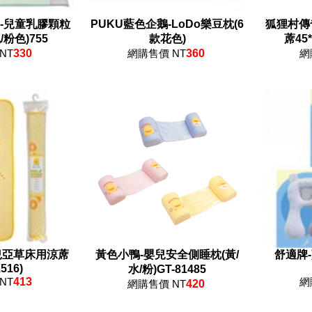
ar-兒童乳膠顆粒
PUKU藍色企鵝-LoDo樂豆枕(6
狐狸村傳
粉色)755
款花色)
蓆45*
NT
330
網購售價 NT
360
網
兒亞草床用涼蓆
黃色小鴨-嬰兒安全側睡枕(黃/
舒適牌-
1516)
水/粉)GT-81485
NT
413
網
網購售價 NT
420