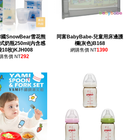
國SnowBear雪花熊
同富BabyBabe-兒童用床邊護
式奶瓶250ml(內含感
欄(灰色)B168
10枚)KJH008
網購售價 NT
1390
購售價 NT
292