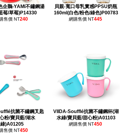
色企鵝-YAMI不鏽鋼湯
貝親-寬口母乳實感PPSU奶瓶
藍莓/草莓)P14330
160ml(白色/粉色/綠色)P00783
購售價 NT
240
網購售價 NT
445
Soufflé抗菌不鏽鋼叉匙
VIIDA-Soufflé抗菌不鏽鋼杯(湖
甜心粉/寶貝藍/湖水
水綠/寶貝藍/甜心粉)A01103
綠)A01205
網購售價 NT
450
購售價 NT
450