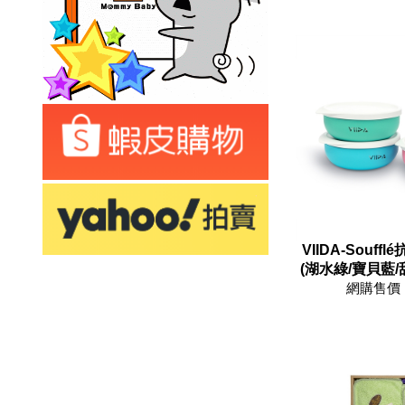
VIIDA-Souf
(湖水綠/寶貝藍/甜
網購售價 