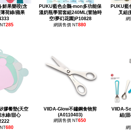
-鮮果樂咬(含
PUKU藍色企鵝-mon多功能保
PUKU藍
)(薄荷綠/蘋果
溫奶瓶學習套組240ML(冒險時
叉組(
4333
空/夢幻花園)P10828
網
NT
285
網購售價 NT
880
防滑矽膠餐墊(天空
VIIDA-Glow不鏽鋼食物剪
VIIDA-
(A0110403)
湖水綠/甜心
組(
網購售價 NT
650
2222
NT
680
網