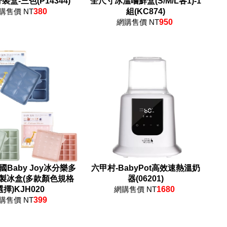
盒-三色(P14344)
全尺寸冰溫嚐鮮盒(S/M/L各1)-1
購售價 NT
380
組(KC874)
網購售價 NT
950
國Baby Joy冰分樂多
六甲村-BabyPot高效速熱溫奶
製冰盒(多款顏色規格
器(06201)
選擇)KJH020
網購售價 NT
1680
購售價 NT
399