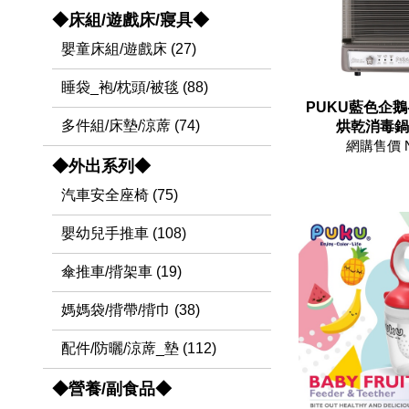
◆床組/遊戲床/寢具◆
嬰童床組/遊戲床 (27)
睡袋_袍/枕頭/被毯 (88)
PUKU藍色企鵝
多件組/床墊/涼蓆 (74)
烘乾消毒鍋(P
網購售價 
◆外出系列◆
汽車安全座椅 (75)
嬰幼兒手推車 (108)
傘推車/揹架車 (19)
媽媽袋/揹帶/揹巾 (38)
配件/防曬/涼蓆_墊 (112)
◆營養/副食品◆