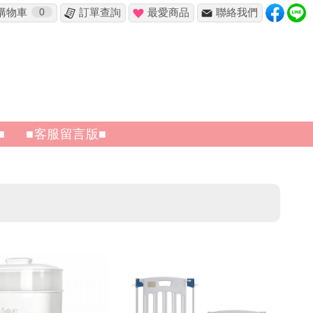
購物車
0
訂單查詢
最愛商品
聯絡我們
■
■客服留言版■