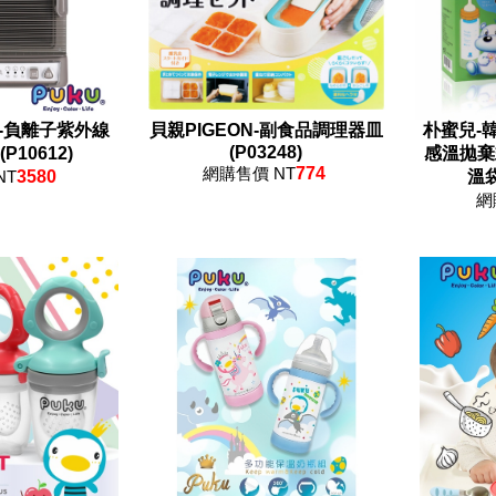
-負離子紫外線
貝親PIGEON-副食品調理器皿
朴蜜兒-韓
(P03248)
10612)
感溫拋棄
網購售價 NT
774
NT
3580
溫袋
網