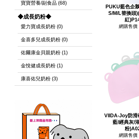
寶寶營養/副食品 (68)
PUKU藍色企鵝
S/M/L替換頭
◆成長奶粉◆
紅)P1
網購售價 
愛力寶成長奶粉 (0)
金喜多兒成長奶粉 (0)
佑爾康金貝親奶粉 (1)
金悅健成長奶粉 (1)
康喜佑兒奶粉 (3)
VIIDA-Joy
藍/經典灰/
粉)A0
網購售價 