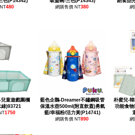
(P14342)
吸盤碗-三色(P14343)
副食品分裝
NT
480
網購售價 NT
380
網
e-兒童遊戲圍欄
藍色企鵝-Dreamer不鏽鋼吸管
朴蜜兒-韓
綠)93721
保溫水壺500ml(附直飲蓋)勇氣
功能食物
NT
1750
藍/幸福粉/活力黃(P14741)
網購售價 NT
890
網