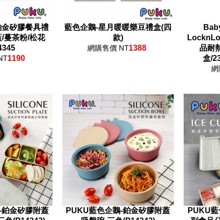
鉑金矽膠餐具禮
藍色企鵝-星月暖暖樂豆禮盒(四
Bab
/蔓茶粉/松花
款)
Lockn
4345
網購售價 NT
1388
品耐
NT
1190
盒/2
網
-鉑金矽膠附蓋
PUKU藍色企鵝-鉑金矽膠附蓋
PUKU