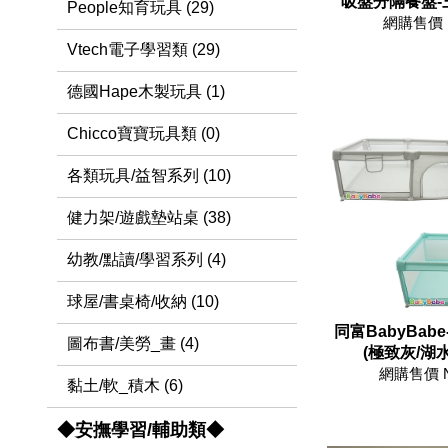
吸盤分隔餐盤-三色
People知育玩具 (29)
網購售價 
Vtech電子學習類 (29)
德國Hape木製玩具 (1)
Chicco寶寶玩具類 (0)
各類玩具/益智系列 (10)
健力架/遊戲墊站桌 (38)
幼教/點讀/學習系列 (4)
球屋/書桌椅/收納 (10)
同富BabyBab
圖布書/美勞_畫 (4)
(極致灰/湖水
網購售價 
黏土/軟_積木 (6)
◆安撫學習/輔助類◆