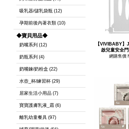
吸乳器/儲乳袋瓶 (12)
孕期前後內著衣類 (10)
◆寶貝用品◆
【VIVIBABY
奶嘴系列 (12)
啟兒童安全門欄(
網購售價 
奶瓶系列 (4)
奶嘴鍊/奶粉盒 (22)
水壺_杯/練習杯 (29)
居家生活小用品 (7)
寶寶護膚乳液_霜 (6)
離乳幼童餐具 (97)