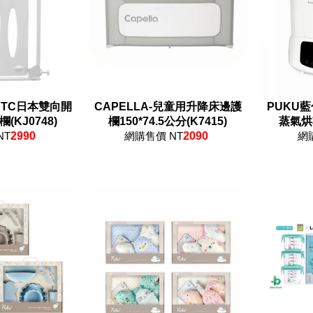
】JTC日本雙向開
CAPELLA-兒童用升降床邊護
PUKU藍
KJ0748)
欄150*74.5公分(K7415)
蒸氣烘乾
NT
2990
網購售價 NT
2090
網