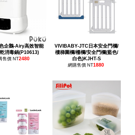
色企鵝-Airy高效智能
VIVIBABY-JTC日本安全門欄/
消毒鍋(P10613)
樓梯圍欄/柵欄/安全門欄(藍色/
購售價 NT
2480
白色)KJHT-S
網購售價 NT
1880