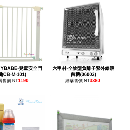
BYBABE-兒童安全門
六甲村-全效型負離子紫外線殺
(CB-M-101)
菌機(06003)
購售價 NT
1190
網購售價 NT
3380