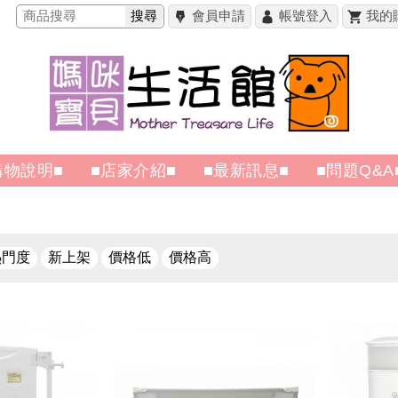
搜尋
會員申請
帳號登入
我的
購物說明■
■店家介紹■
■最新訊息■
■問題Q&A
熱門度
新上架
價格低
價格高