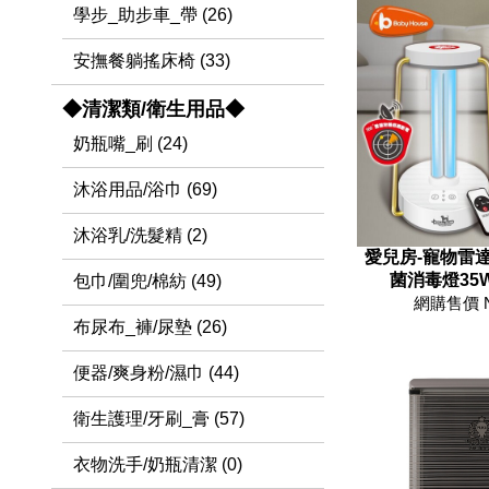
學步_助步車_帶 (26)
安撫餐躺搖床椅 (33)
◆清潔類/衛生用品◆
奶瓶嘴_刷 (24)
沐浴用品/浴巾 (69)
沐浴乳/洗髮精 (2)
愛兒房-寵物雷
菌消毒燈35W(
包巾/圍兜/棉紡 (49)
網購售價 
布尿布_褲/尿墊 (26)
便器/爽身粉/濕巾 (44)
衛生護理/牙刷_膏 (57)
衣物洗手/奶瓶清潔 (0)