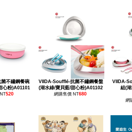
flé抗菌不鏽鋼餐碗
VIIDA-Soufflé-抗菌不鏽鋼餐盤
VIIDA-
心粉)A01101
(湖水綠/寶貝藍/甜心粉)A01102
組(
NT
520
網購售價 NT
680
網