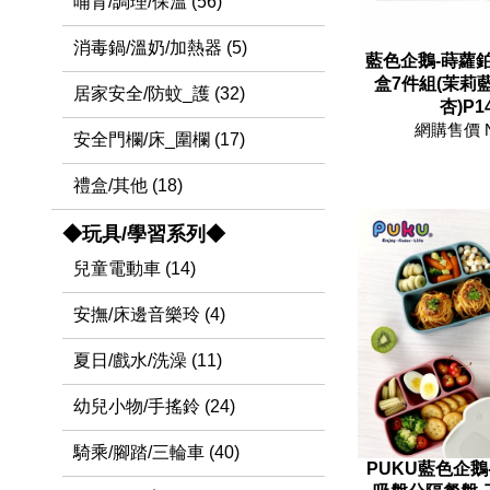
哺育/調理/保溫 (56)
消毒鍋/溫奶/加熱器 (5)
藍色企鵝-蒔蘿
盒7件組(茉莉藍
居家安全/防蚊_護 (32)
杏)P1
網購售價 
安全門欄/床_圍欄 (17)
禮盒/其他 (18)
◆玩具/學習系列◆
兒童電動車 (14)
安撫/床邊音樂玲 (4)
夏日/戲水/洗澡 (11)
幼兒小物/手搖鈴 (24)
騎乘/腳踏/三輪車 (40)
PUKU藍色企鵝