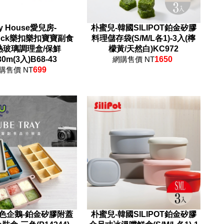
y House愛兒房-
朴蜜兒-韓國SILIPOT鉑金矽膠
Lock樂扣樂扣寶寶副食
料理儲存袋(S/M/L各1)-3入(檸
熱玻璃調理盒/保鮮
檬黃/天然白)KC972
30m(3入)B68-43
網購售價 NT
1650
購售價 NT
699
藍色企鵝-鉑金矽膠附蓋
朴蜜兒-韓國SILIPOT鉑金矽膠