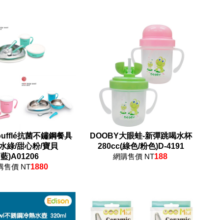
Soufflé抗菌不鏽鋼餐具
DOOBY大眼蛙-新彈跳喝水杯
湖水綠/甜心粉/寶貝
280cc(綠色/粉色)D-4191
藍)A01206
網購售價 NT
188
購售價 NT
1880