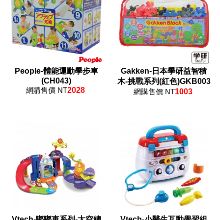
People-體能運動學步車
Gakken-日本學研益智積
(CH043)
木-挑戰系列(紅色)GKB003
網購售價 NT
2028
網購售價 NT
1003
Vtech-嘟嘟車系列-太空總
Vtech-小醫生互動學習組