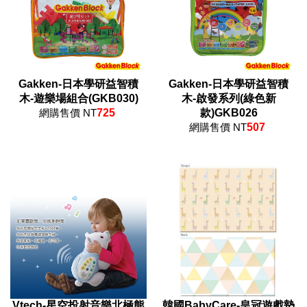
Gakken-日本學研益智積
Gakken-日本學研益智積
木-遊樂場組合(GKB030)
木-啟發系列(綠色新
網購售價 NT
725
款)GKB026
網購售價 NT
507
Vtech-星空投射音樂北極熊
韓國BabyCare-皇冠遊戲墊