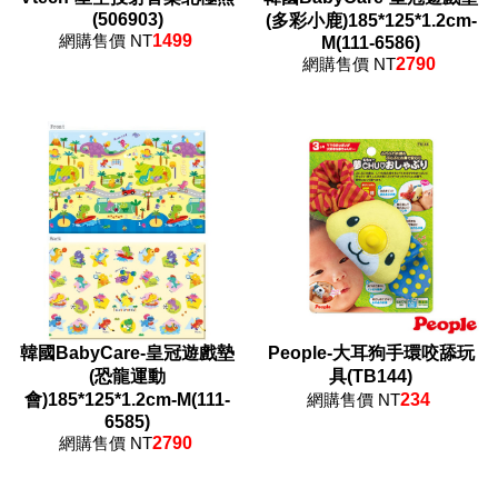
(506903)
(多彩小鹿)185*125*1.2cm-
網購售價 NT
1499
M(111-6586)
網購售價 NT
2790
韓國BabyCare-皇冠遊戲墊
People-大耳狗手環咬舔玩
(恐龍運動
具(TB144)
會)185*125*1.2cm-M(111-
網購售價 NT
234
6585)
網購售價 NT
2790