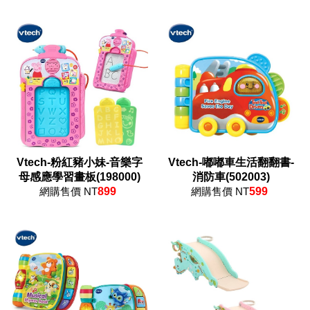
Vtech-粉紅豬小妹-音樂字
Vtech-嘟嘟車生活翻翻書-
母感應學習畫板(198000)
消防車(502003)
網購售價 NT
899
網購售價 NT
599