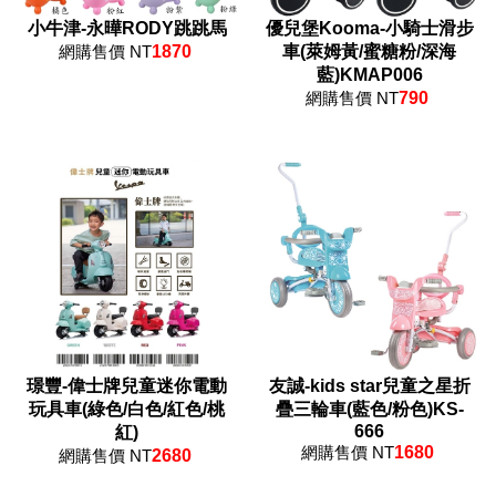
小牛津-永曄RODY跳跳馬
優兒堡Kooma-小騎士滑步
網購售價 NT
1870
車(萊姆黃/蜜糖粉/深海
藍)KMAP006
網購售價 NT
790
璟豐-偉士牌兒童迷你電動
友誠-kids star兒童之星折
玩具車(綠色/白色/紅色/桃
疊三輪車(藍色/粉色)KS-
666
紅)
網購售價 NT
1680
網購售價 NT
2680