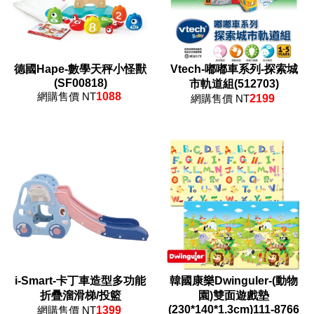
德國Hape-數學天秤小怪獸
Vtech-嘟嘟車系列-探索城
(SF00818)
市軌道組(512703)
網購售價 NT
1088
網購售價 NT
2199
i-Smart-卡丁車造型多功能
韓國康樂Dwinguler-(動物
折疊溜滑梯/投籃
園)雙面遊戲墊
(230*140*1.3cm)111-8766
網購售價 NT
1399