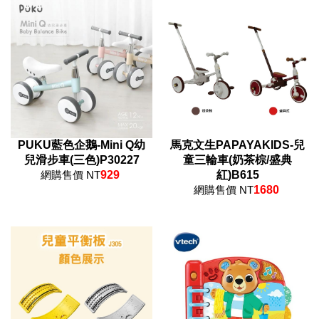
PUKU藍色企鵝-Mini Q幼
馬克文生PAPAYAKIDS-兒
兒滑步車(三色)P30227
童三輪車(奶茶棕/盛典
網購售價 NT
929
紅)B615
網購售價 NT
1680