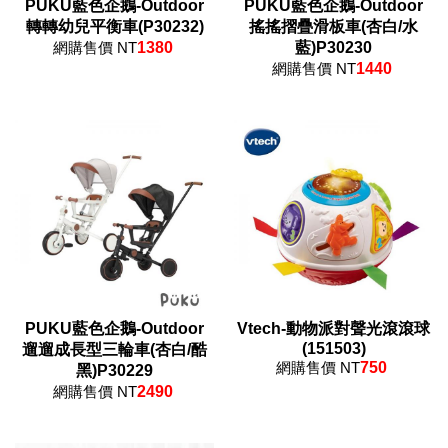
PUKU藍色企鵝-Outdoor
PUKU藍色企鵝-Outdoor
轉轉幼兒平衡車(P30232)
搖搖摺疊滑板車(杏白/水
網購售價 NT
1380
藍)P30230
網購售價 NT
1440
PUKU藍色企鵝-Outdoor
Vtech-動物派對聲光滾滾球
(151503)
遛遛成長型三輪車(杏白/酷
網購售價 NT
750
黑)P30229
網購售價 NT
2490