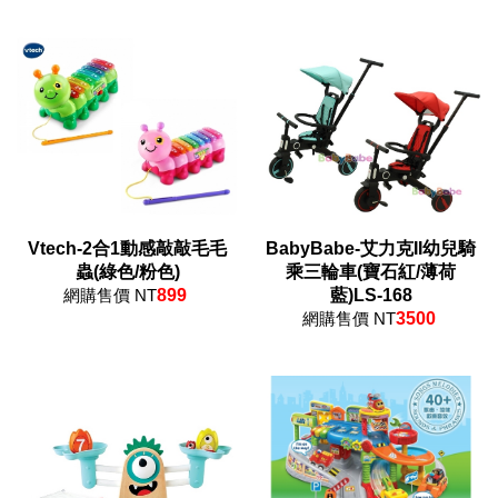
Vtech-2合1動感敲敲毛毛
BabyBabe-艾力克II幼兒騎
蟲(綠色/粉色)
乘三輪車(寶石紅/薄荷
網購售價 NT
899
藍)LS-168
網購售價 NT
3500