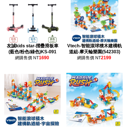
友誠kids star-摺疊滑板車
Vtech-智能滾球積木建構軌
(藍色/粉色/綠色)KS-091
道組-摩天輪樂園(542303)
網購售價 NT
1690
網購售價 NT
2199