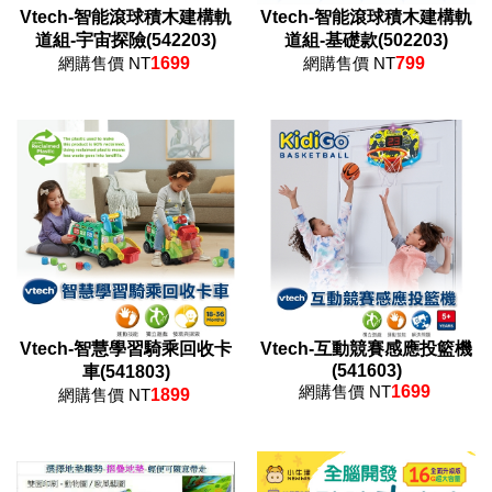
Vtech-智能滾球積木建構軌
Vtech-智能滾球積木建構軌
道組-宇宙探險(542203)
道組-基礎款(502203)
網購售價 NT
1699
網購售價 NT
799
Vtech-智慧學習騎乘回收卡
Vtech-互動競賽感應投籃機
(541603)
車(541803)
網購售價 NT
1699
網購售價 NT
1899