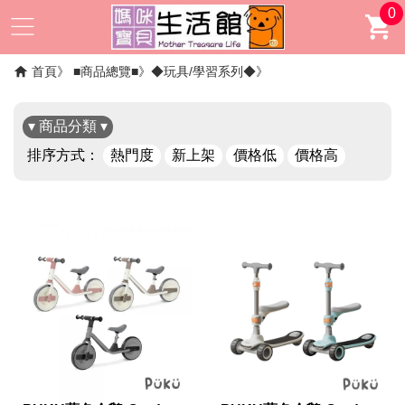
0
首頁
■商品總覽■
◆玩具/學習系列◆
▾ 商品分類 ▾
排序方式：
熱門度
新上架
價格低
價格高