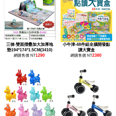
三徠-雙面摺疊加大加厚地
小牛津-48件組全腦開發點
墊194*174*1.5CM(3410)
讀大寶盒
網購售價 NT
1290
網購售價 NT
2380