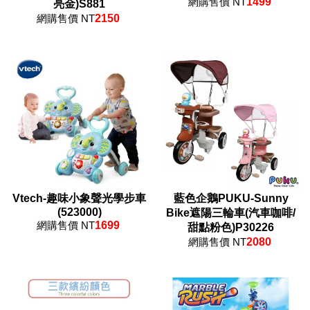
網購售價 NT
1499
亮金)S881
網購售價 NT
2150
Vtech-趣味小象聲光學步車
藍色企鵝PUKU-Sunny
(523000)
Bike遮陽三輪車(汽車咖啡/
網購售價 NT
1699
甜點粉色)P30226
網購售價 NT
2080