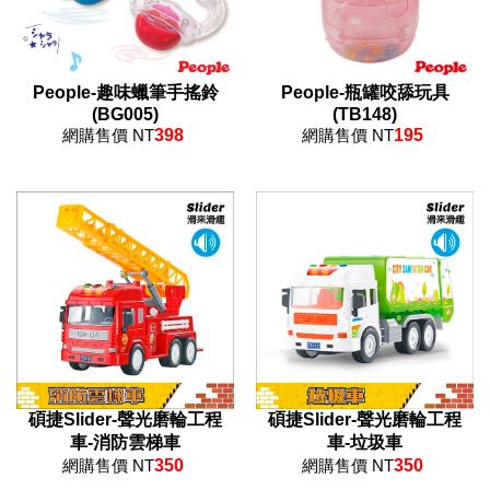
People-趣味蠟筆手搖鈴
People-瓶罐咬舔玩具
(BG005)
(TB148)
網購售價 NT
398
網購售價 NT
195
碩捷Slider-聲光磨輪工程
碩捷Slider-聲光磨輪工程
車-消防雲梯車
車-垃圾車
網購售價 NT
350
網購售價 NT
350