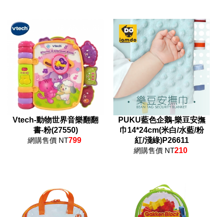
Vtech-動物世界音樂翻翻
PUKU藍色企鵝-樂豆安撫
書-粉(27550)
巾14*24cm(米白/水藍/粉
網購售價 NT
799
紅/淺綠)P26611
網購售價 NT
210