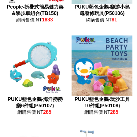
People-折疊式簡易健力架
PUKU藍色企鵝-樂游小烏
&學步車組合(TB150)
龜發條玩具(P50106)
網購售價 NT
1833
網購售價 NT
81
PUKU藍色企鵝-海洋撈撈
PUKU藍色企鵝-玩沙工具
樂6件組(P50107)
10件組(P50108)
網購售價 NT
285
網購售價 NT
285