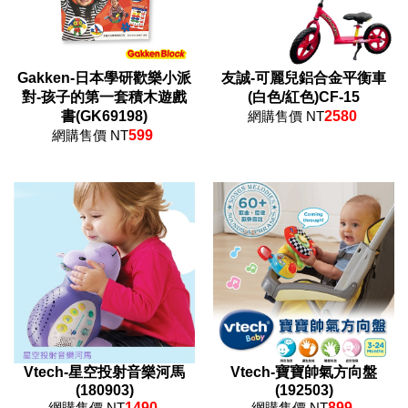
Gakken-日本學研歡樂小派
友誠-可麗兒鋁合金平衡車
對-孩子的第一套積木遊戲
(白色/紅色)CF-15
書(GK69198)
網購售價 NT
2580
網購售價 NT
599
Vtech-星空投射音樂河馬
Vtech-寶寶帥氣方向盤
(180903)
(192503)
網購售價 NT
1490
網購售價 NT
899