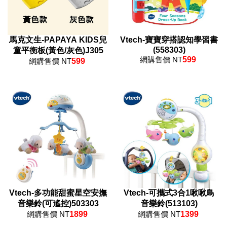
馬克文生-PAPAYA KIDS兒
Vtech-寶寶穿搭認知學習書
(558303)
童平衡板(黃色/灰色)J305
網購售價 NT
599
網購售價 NT
599
Vtech-多功能甜蜜星空安撫
Vtech-可攜式3合1啾啾鳥
音樂鈴(可遙控)503303
音樂鈴(513103)
網購售價 NT
1899
網購售價 NT
1399