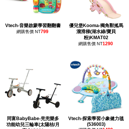
Vtech-音樂啟蒙學習翻翻書
優兒堡Kooma-獨角獸搖馬
網購售價 NT
799
溜滑梯(湖水綠/寶貝
粉)KMAT02
網購售價 NT
1290
同富BabyBabe-兜兜樂多
Vtech-探索學習小象健力毯
(536003)
功能幼兒三輪車(太陽桔/月