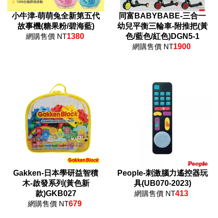
小牛津-萌萌兔全新第五代
同富BABYBABE-三合一
故事機(糖果粉/碧海藍)
幼兒平衡三輪車-附推把(黃
網購售價 NT
1380
色/藍色/紅色)DGN5-1
網購售價 NT
1900
Gakken-日本學研益智積
People-刺激腦力遙控器玩
木-啟發系列(黃色新
具(UB070-2023)
款)GKB027
網購售價 NT
413
網購售價 NT
679