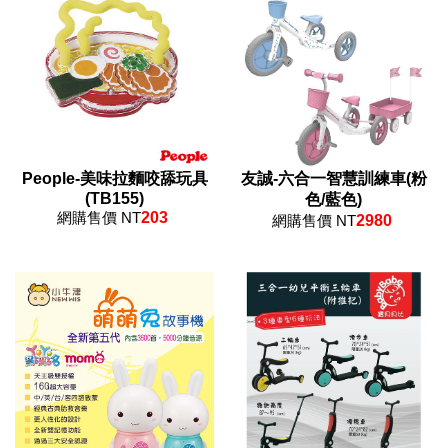
People-美味拉麵咬舔玩具
友誠-六合一智慧訓練車(粉
(TB155)
色/藍色)
網購售價 NT
203
網購售價 NT
2980