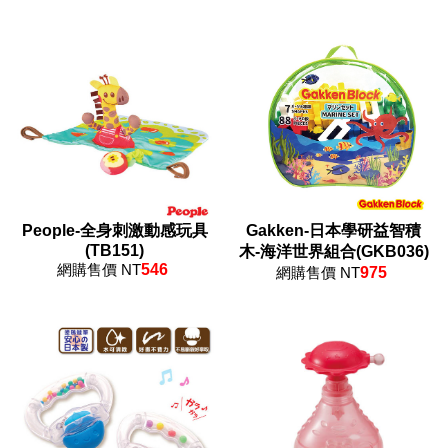
People-全身刺激動感玩具
Gakken-日本學研益智積
(TB151)
木-海洋世界組合(GKB036)
網購售價 NT
546
網購售價 NT
975