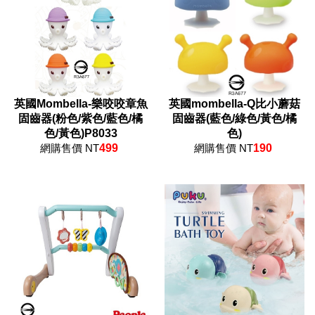
英國Mombella-樂咬咬章魚
英國mombella-Q比小蘑菇
固齒器(粉色/紫色/藍色/橘
固齒器(藍色/綠色/黃色/橘
色/黃色)P8033
色)
網購售價 NT
499
網購售價 NT
190