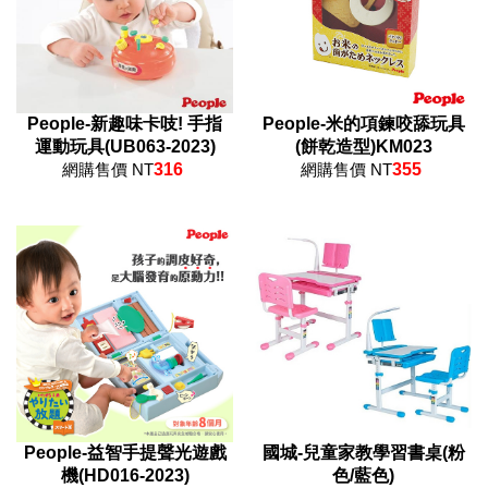
People-新趣味卡吱! 手指
People-米的項鍊咬舔玩具
運動玩具(UB063-2023)
(餅乾造型)KM023
網購售價 NT
316
網購售價 NT
355
People-益智手提聲光遊戲
國城-兒童家教學習書桌(粉
機(HD016-2023)
色/藍色)