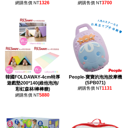
網購售價 NT
1326
網購售價 NT
3700
韓國FOLDAWAY-4cm特厚
People-寶寶的泡泡按摩機
(SPB071)
遊戲墊200*140(維他泡泡/
網購售價 NT
1131
彩虹森林/棒棒糖)
網購售價 NT
5880