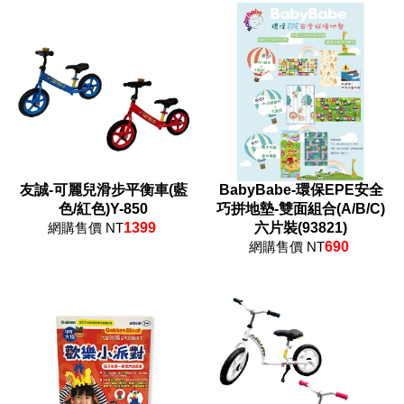
友誠-可麗兒滑步平衡車(藍
BabyBabe-環保EPE安全
色/紅色)Y-850
巧拼地墊-雙面組合(A/B/C)
網購售價 NT
1399
六片裝(93821)
網購售價 NT
690